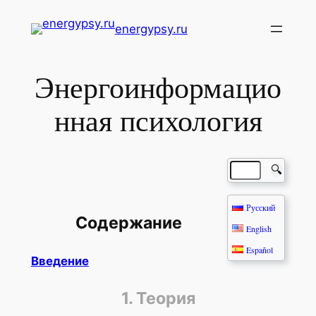
Перейти
energypsy.ru
к
содержимому
Энергоинформацио
нная психология
🔍
Русский
Содержание
English
Español
Введение
1. Теория