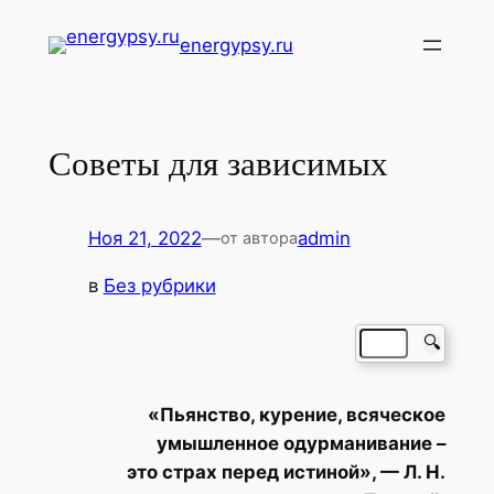
Перейти
energypsy.ru
к
содержимому
Советы для зависимых
Ноя 21, 2022
—
admin
от автора
в
Без рубрики
🔍
«Пьянство, курение, всяческое
умышленное одурманивание –
это страх перед истиной», — Л. Н.