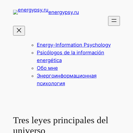
Перейти
energypsy.ru
к
содержимому
Energy-Information Psychology
Psicólogos de la información
energética
Обо мне
Энергоинформационная
психология
Tres leyes principales del
universo